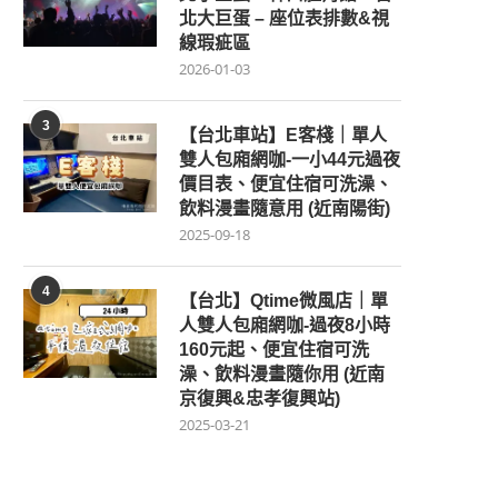
北大巨蛋 – 座位表排數&視
線瑕疵區
2026-01-03
3
【台北車站】E客棧｜單人
雙人包廂網咖-一小44元過夜
價目表、便宜住宿可洗澡、
飲料漫畫隨意用 (近南陽街)
2025-09-18
4
【台北】Qtime微風店｜單
人雙人包廂網咖-過夜8小時
160元起、便宜住宿可洗
澡、飲料漫畫隨你用 (近南
京復興&忠孝復興站)
2025-03-21