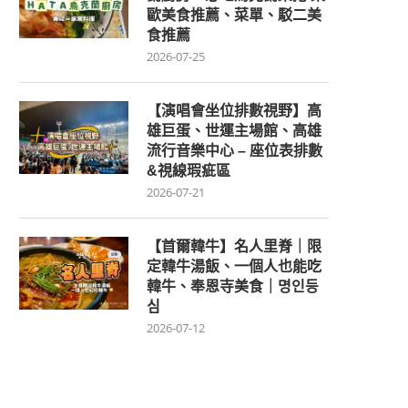
歐美食推薦、菜單、駁二美
食推薦
2026-07-25
【演唱會坐位排數視野】高
雄巨蛋、世運主場館、高雄
流行音樂中心 – 座位表排數
&視線瑕疵區
2026-07-21
【首爾韓牛】名人里脊｜限
定韓牛湯飯、一個人也能吃
韓牛、奉恩寺美食｜명인등
심
2026-07-12