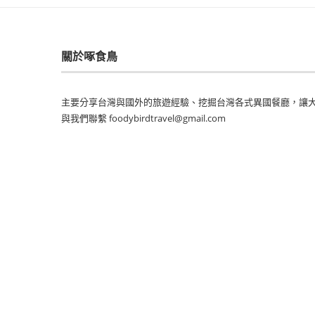
關於啄食鳥
主要分享台灣與國外的旅遊經驗、挖掘台灣各式異國餐廳，讓大
與我們聯繫 foodybirdtravel@gmail.com