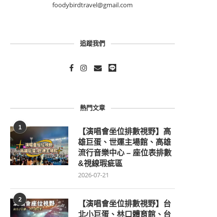
foodybirdtravel@gmail.com
追蹤我們
熱門文章
1
【演唱會坐位排數視野】高
雄巨蛋、世運主場館、高雄
流行音樂中心 – 座位表排數
&視線瑕疵區
2026-07-21
2
【演唱會坐位排數視野】台
北小巨蛋、林口體育館、台