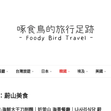
餐廳
台灣旅遊
日本
韓國
埃及
美國
：
蔚山美食
食堂-海鮮大王刀削麵｜近釜山 海景餐廳｜나사리식당 蔚