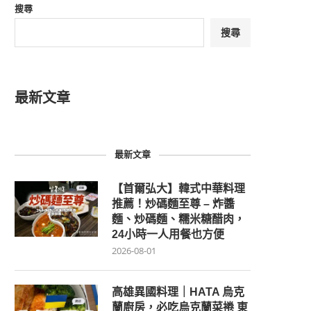
搜尋
搜尋
最新文章
最新文章
【首爾弘大】韓式中華料理
推薦！炒碼麵至尊 – 炸醬
麵、炒碼麵、糯米糖醋肉，
24小時一人用餐也方便
2026-08-01
高雄異國料理｜HATA 烏克
蘭廚房，必吃烏克蘭菜捲 東