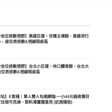
會坐位排數視野】高雄巨蛋、世運主場館、高雄流行
 – 座位表排數&視線瑕疵區
會坐位排數視野】台北小巨蛋、林口體育館、台北大
 座位表排數&視線瑕疵區
站】E客棧｜單人雙人包廂網咖-一小44元過夜價目
住宿可洗澡、飲料漫畫隨意用 (近南陽街)